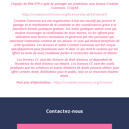
L'équipe du Pôle ETP a opté de partager ses prodctions sous licence Creative
Commons CCbySA
https://creativecommons.org/licenses/by-sa/4.0/deed.fr
Creative Commons est une organisation à but non lucratif qui permet le
partage et la réutilisation de la créativité et des connaissances grâce à la
fourniture d’outils juridiques gratuits. Ses outils juridiques aident ceux qui
veulent encourager la réutilisation de leurs œuvres, en les offrant pour
utilisation sous termes normalisés et généreux par des personnes qui
cherchent l’utilisation créative de ces œuvres et ceux qui veulent bénéficier de
cette symbiose. Les licences et outils Creative Commons ont été conçus
spécifiquement pour fonctionner avec le web, ce qui rend le contenu qui est
offert en vertu de leurs conditions faciles à rechercher, découvrir et utiliser.
Les licences CC sont des licences de droit d’auteur, et dépendent de
l’existence du droit d’auteur sur l’œuvre. Les licences CC sont des outils
juridiques que les créateurs et autres titulaires de droits peuvent utiliser pour
offrir certains droits d’utilisation pour le public, tout en se réservant d’autres
droits.
Pour plus d’informations :
https://creativecommons.org/mission/
Contactez-nous