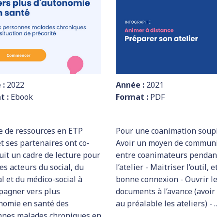
 :
2022
Année :
2021
t :
Ebook
Format :
PDF
e de ressources en ETP
Pour une coanimation soupl
et ses partenaires ont co-
Avoir un moyen de communi
uit un cadre de lecture pour
entre coanimateurs pendan
les acteurs du social, du
l’atelier - Maitriser l’outil, e
l et du médico-social à
bonne connexion - Ouvrir l
pagner vers plus
documents à l’avance (avoir
nomie en santé des
au préalable les ateliers) - ...
nnes malades chroniques en