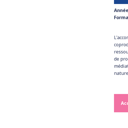
Année
Forma
L'acc
coprod
ressou
de pro
médiat
nature
Acc