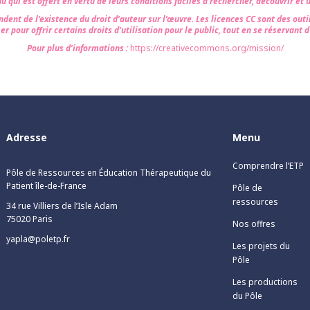
u qui est offert en vertu de leurs conditions faciles à rechercher, découvrir et ut
ndent de l’existence du droit d’auteur sur l’œuvre. Les licences CC sont des outil
er pour offrir certains droits d’utilisation pour le public, tout en se réservant d
Pour plus d’informations :
https://creativecommons.org/mission/
Adresse
Menu
Comprendre l’ETP
Pôle de Ressources en Éducation Thérapeutique du
Patient île-de-France
Pôle de
ressources
34 rue Villiers de l’Isle Adam
75020 Paris
Nos offres
yapla@poletp.fr
Les projets du
Pôle
Les productions
du Pôle