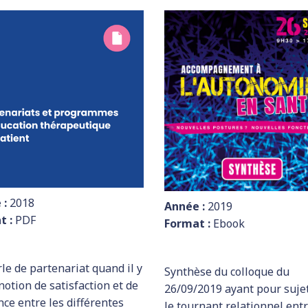
 :
2018
Année :
2019
t :
PDF
Format :
Ebook
le de partenariat quand il y
Synthèse du colloque du
notion de satisfaction et de
26/09/2019 ayant pour suje
nce entre les différentes
le tournant relationnel entr