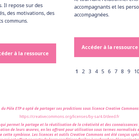
s. Il repose sur des
accompagnants et les pers
és, des motivations, des
accompagnées.
êts communs.
Accéder à la ressource
éder à la ressource
1
2
3
4
5
6
7
8
9
1
e du Pôle ETP a opté de partager ses prodctions sous licence Creative Common
https://creativecommons.org/licenses/by-sa/4.0/deed.fr
i permet le partage et la réutilisation de la créativité et des connaissances gr
sation de leurs œuvres, en les offrant pour utilisation sous termes normalisés 
de cette symbiose. Les licences et outils Creative Commons ont été conçus spéc