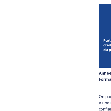
Année
Forma
On par
a une 
confia