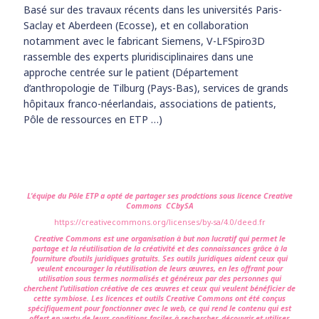
Basé sur des travaux récents dans les universités Paris-
Saclay et Aberdeen (Ecosse), et en collaboration
notamment avec le fabricant Siemens, V-LFSpiro3D
rassemble des experts pluridisciplinaires dans une
approche centrée sur le patient (Département
d’anthropologie de Tilburg (Pays-Bas), services de grands
hôpitaux franco-néerlandais, associations de patients,
Pôle de ressources en ETP …)
L'équipe du Pôle ETP a opté de partager ses prodctions sous licence Creative
Commons CCbySA
https://creativecommons.org/licenses/by-sa/4.0/deed.fr
Creative Commons est une organisation à but non lucratif qui permet le
partage et la réutilisation de la créativité et des connaissances grâce à la
fourniture d’outils juridiques gratuits. Ses outils juridiques aident ceux qui
veulent encourager la réutilisation de leurs œuvres, en les offrant pour
utilisation sous termes normalisés et généreux par des personnes qui
cherchent l’utilisation créative de ces œuvres et ceux qui veulent bénéficier de
cette symbiose. Les licences et outils Creative Commons ont été conçus
spécifiquement pour fonctionner avec le web, ce qui rend le contenu qui est
offert en vertu de leurs conditions faciles à rechercher, découvrir et utiliser.