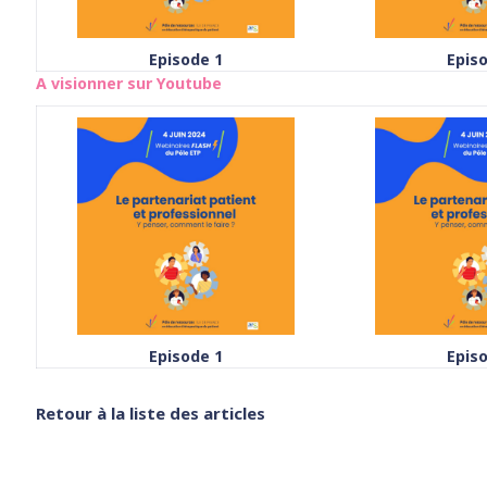
Episode 1
Epis
A visionner sur Youtube
Episode 1
Epis
Retour à la liste des articles