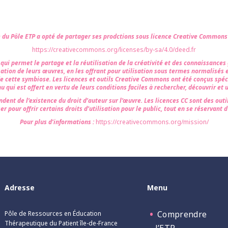
e du Pôle ETP a opté de partager ses prodctions sous licence Creative Common
https://creativecommons.org/licenses/by-sa/4.0/deed.fr
i permet le partage et la réutilisation de la créativité et des connaissances gr
sation de leurs œuvres, en les offrant pour utilisation sous termes normalisés 
de cette symbiose. Les licences et outils Creative Commons ont été conçus spéc
u qui est offert en vertu de leurs conditions faciles à rechercher, découvrir et ut
ndent de l’existence du droit d’auteur sur l’œuvre. Les licences CC sont des outil
er pour offrir certains droits d’utilisation pour le public, tout en se réservant d
Pour plus d’informations :
https://creativecommons.org/mission/
Adresse
Menu
Comprendre
Pôle de Ressources en Éducation
Thérapeutique du Patient île-de-France