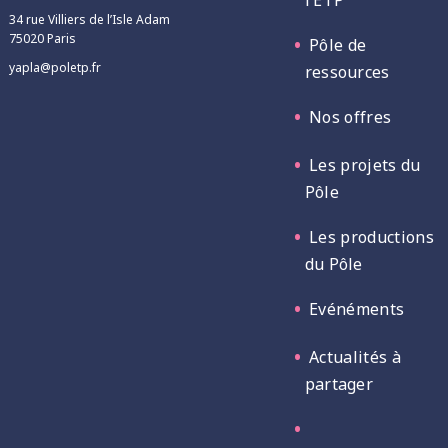
l’ETP
34 rue Villiers de l’Isle Adam
75020 Paris
Pôle de
yapla@poletp.fr
ressources
Nos offres
Les projets du
Pôle
Les productions
du Pôle
Evénéments
Actualités à
partager