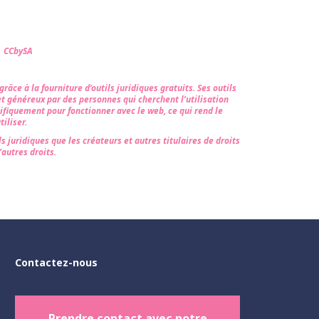
s CCbySA
âce à la fourniture d’outils juridiques gratuits. Ses outils
et généreux par des personnes qui cherchent l’utilisation
ifiquement pour fonctionner avec le web, ce qui rend le
iliser.
s juridiques que les créateurs et autres titulaires de droits
’autres droits.
Contactez-nous
Prendre contact avec notre