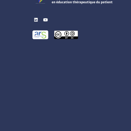
linkedin
youtube