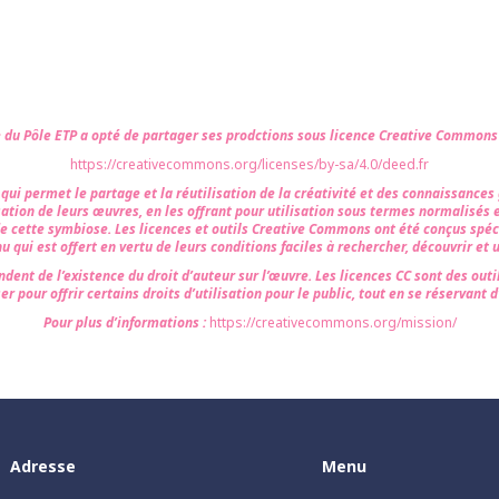
e du Pôle ETP a opté de partager ses prodctions sous licence Creative Common
https://creativecommons.org/licenses/by-sa/4.0/deed.fr
i permet le partage et la réutilisation de la créativité et des connaissances gr
sation de leurs œuvres, en les offrant pour utilisation sous termes normalisés 
de cette symbiose. Les licences et outils Creative Commons ont été conçus spéc
u qui est offert en vertu de leurs conditions faciles à rechercher, découvrir et ut
ndent de l’existence du droit d’auteur sur l’œuvre. Les licences CC sont des outil
er pour offrir certains droits d’utilisation pour le public, tout en se réservant d
Pour plus d’informations :
https://creativecommons.org/mission/
Adresse
Menu