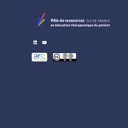
linkedin
youtube